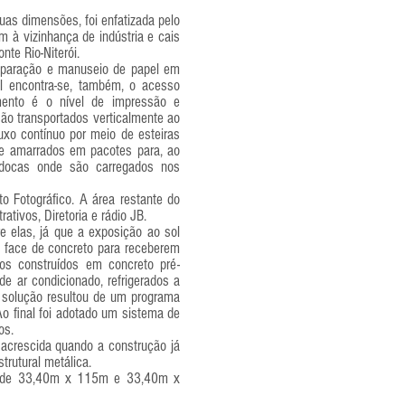
as dimensões, foi enfatizada pelo
 à vizinhança de indústria e cais
te Rio-Niterói.
preparação e manuseio de papel em
l encontra-se, também, o acesso
mento é o nível de impressão e
são transportados verticalmente ao
uxo contínuo por meio de esteiras
 e amarrados em pacotes para, ao
s docas onde são carregados nos
 Fotográfico. A área restante do
tivos, Diretoria e rádio JB.
e elas, já que a exposição ao sol
 face de concreto para receberem
s construídos em concreto pré-
de ar condicionado, refrigerados a
 solução resultou de um programa
Ao final foi adotado um sistema de
os.
i acrescida quando a construção já
trutural metálica.
s de 33,40m x 115m e 33,40m x