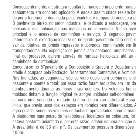
Consequentemente, a estrutura resultante, maciça e imponente nas su
acabamento em concreto apicoado. A escala assim criada resiste bem
do porto fortemente dominada pelos viadutos e rampas de acesso à pon
O pavimento térreo, no setor industrial, é dedicado a estocagem, 
bobinas e sua colocação nas máquinas de impressão. Nesse níve
principal e o acesso de caminhões e serviço. O segundo pavi
estereotipia. A expedição localiza-se no quarto pavimento para onde 
sair da rotativa, os jornais impressos e dobrados, caminhando em fl
transportadoras. Na expedição os jornais são contados, empilhados
final do processo, caírem através de rampas helicoidais até a
caminhões de distribuição.
Encontra-se no 5°pavimento a Composição e Gravura e Departamento
prédio é ocupada pela Redação, Departamentos Comerciais e Administra
Nas fachadas, as esquadrias são de vidro duplo com persianas entr
nascente e poente é total; por essa razão foram recuadas em 1m da
sombreamento durante as horas mais quentes. Os volumes branco
moldado tinham a função original de abrigar unidades self-contained 
ar, cada uma servindo a metade da área de um vão estrutural. Essa
inicial que previa usos dos espaços em horários bem diferenciados. 
água gelada, sendo os volumes de fachada aproveitados como armári
A plataforma para pouso de helicópteros, localizada na cobertura, fo
estava bastante adiantada e, por esta razão, adotou-se uma solução es
A área total é de 33 mil m². Os pavimentos possuem dimensõe
106m.